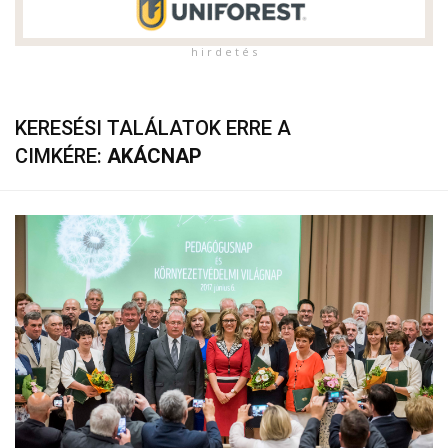
h i r d e t é s
KERESÉSI TALÁLATOK ERRE A
CIMKÉRE:
AKÁCNAP