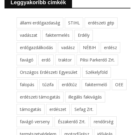
Leggyakoribb cimkék
állami erdőgazdaság
STIHL
erdészeti gép
vadászat
fakitermelés
Erdély
erdőgazdálkodás
vadász
NÉBIH
erdész
favágó
erdő
traktor
Pilisi Parkerdő Zrt.
Országos Erdészeti Egyesület
Székelyföld
falopás
tűzifa
erdőtűz
fakitermelő
OEE
erdészeti támogatás
illegális fakivágás
támogatás
erdészet
Sefag Zrt.
favágó verseny
Északerdő Zrt.
rendőrség
természetvédelem
motorfűrész
időjárás