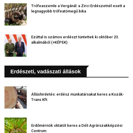
Trófeaszemle a Vergánál: a Zirci Erdészetnél esett a
legnagyobb trófeatömegű bika
Ezúttal is számos erdészt tüntettek ki október 23.
alkalmából (+KÉPEK)
Erdészeti, vadászati állások
Álláshirdetés: erdész munkatársakat keres a Kozák-
Trans Kft.
Erdőmérnök oktatót keres a Déli Agrárszakképzési
Centrum