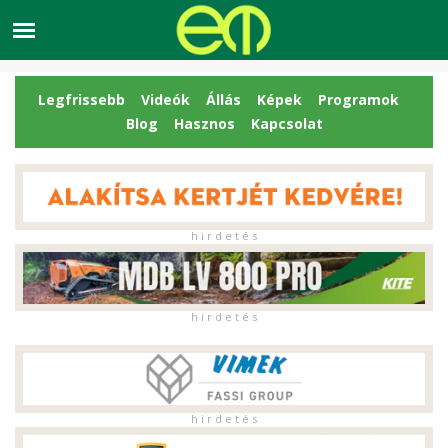
Legfrissebb
Videók
Állás
Képek
Programok
Blog
Hasznos
Kapcsolat
h i r d e t é s
h i r d e t é s
h i r d e t é s