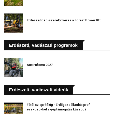
Erdészetigép-szerelőt keres a Forest Power Kft.
Erdészeti, vadászati programok
Austrofoma 2027
Erdészeti, vadászati videók
Fától az aprítékig - Erdőgazdálkodás profi
eszközökkel a géptámogatás küszöbén