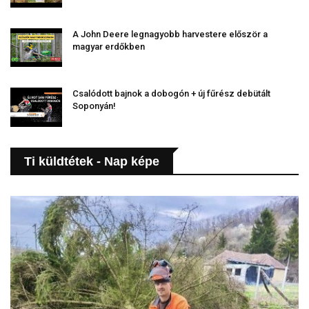
A John Deere legnagyobb harvestere először a
magyar erdőkben
Csalódott bajnok a dobogón + új fűrész debütált
Soponyán!
Ti küldtétek - Nap képe