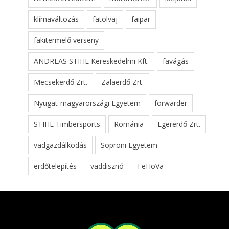
klímaváltozás
fatolvaj
faipar
fakitermelő verseny
ANDREAS STIHL Kereskedelmi Kft.
favágás
Mecsekerdő Zrt.
Zalaerdő Zrt.
Nyugat-magyarországi Egyetem
forwarder
STIHL Timbersports
Románia
Egererdő Zrt.
vadgazdálkodás
Soproni Egyetem
erdőtelepítés
vaddisznó
FeHoVa