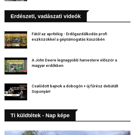
Erdészeti, vadászati videók
Fától az aprítékig - Erdőgazdálkodás profi
eszközökkel a géptámogatás küszöbén
A John Deere legnagyobb harvestere először a
magyar erdőkben
Csalódott bajnok a dobogón + új fűrész debütált
Soponyán!
Ti küldtétek - Nap képe