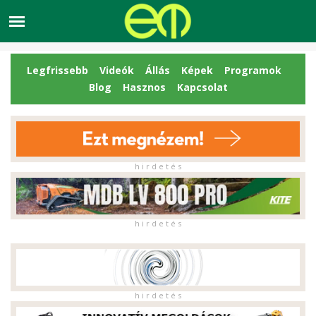
Legfrissebb
Videók
Állás
Képek
Programok
Blog
Hasznos
Kapcsolat
h i r d e t é s
h i r d e t é s
h i r d e t é s