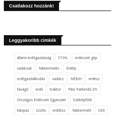
Csatlakozz hozzánk!
Leggyakoribb cimkék
állami erdőgazdaság
STIHL
erdészeti gép
vadászat
fakitermelés
Erdély
erdőgazdálkodás
vadász
NÉBIH
erdész
favágó
erdő
traktor
Pilisi Parkerdő Zrt.
Országos Erdészeti Egyesület
Székelyföld
falopás
tűzifa
erdőtűz
fakitermelő
OEE