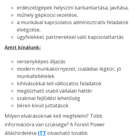
erdészetigépek helyszíni karbantartása, javítása,
műhely gépkocsi vezetése,
a munkával kapcsolatos adminisztratív feladatok
elvégzése,
ügyfelekkel, partnerekkel való kapcsolattartás
Amit kínálunk:
versenyképes díjazás
modern munkakörnyezet, családias légkör, jó
munkafeltételek
kihívásokkal teli változatos feladatok
megbízható stabil vállalati háttér
szakmai fejlődési lehetőség
béren kívüli juttatások
Milyen elvárásoknak kell megfelelni? Több
információra van szüksége? A Forest Power
álláshirdetése
ITT
olvasható tovább.