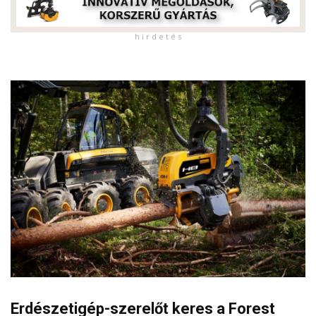
h i r d e t é s
Erdészetigép-szerelőt keres a Forest