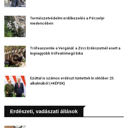
Természetvédelmi erdőkezelés a Pécselyi-
medencében
Trófeaszemle a Vergánál: a Zirci Erdészetnél esett a
legnagyobb trófeatömegű bika
Ezúttal is számos erdészt tüntettek ki október 23.
alkalmából (+KÉPEK)
Erdészeti, vadászati állások