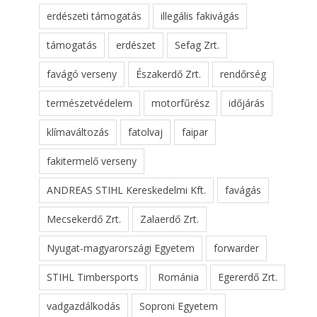
erdészeti támogatás
illegális fakivágás
támogatás
erdészet
Sefag Zrt.
favágó verseny
Északerdő Zrt.
rendőrség
természetvédelem
motorfűrész
időjárás
klímaváltozás
fatolvaj
faipar
fakitermelő verseny
ANDREAS STIHL Kereskedelmi Kft.
favágás
Mecsekerdő Zrt.
Zalaerdő Zrt.
Nyugat-magyarországi Egyetem
forwarder
STIHL Timbersports
Románia
Egererdő Zrt.
vadgazdálkodás
Soproni Egyetem