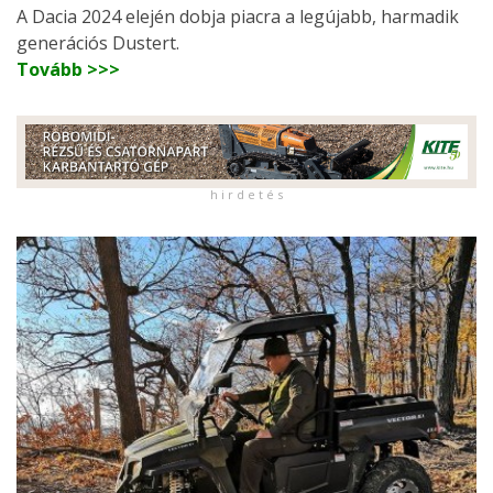
A Dacia 2024 elején dobja piacra a legújabb, harmadik
generációs Dustert.
Tovább >>>
h i r d e t é s