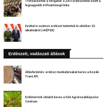
Trófeaszemle a Vergánál: a Zirci Erdészetnél esett a
legnagyobb trófeatömegű bika
Ezúttal is számos erdészt tüntettek ki október 23.
alkalmából (+KÉPEK)
Erdészeti, vadászati állások
Álláshirdetés: erdész munkatársakat keres a Kozák-
Trans Kft.
Erdőmérnök oktatót keres a Déli Agrárszakképzési
Centrum