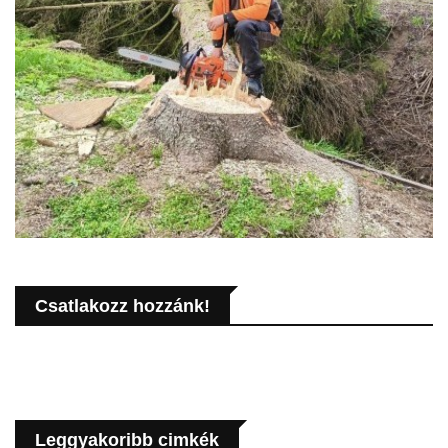
Csatlakozz hozzánk!
Leggyakoribb cimkék