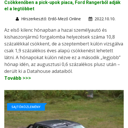
Csökkenőben a pick-upok piaca, Ford Rangerből adják
el a legtöbbet
Hírszerkesztő: Erdő-Mező Online
2022.10.10.
Az első kilenc hónapban a hazai személyautó és
kishaszonjármű forgalomba helyezések száma 10,8
százalékkal csökkent, de a szeptembert külön vizsgálva
csak 1,9 százalékos éves alapú csökkenést lehetett
látni. A hónapokat külön nézve ez a második „legjobb”
hónap idén, az augusztusi 0,6 százalékos plusz után –
derült ki a Datahouse adataiból.
Tovább >>>
SAJTÓKÖZLEMÉNY