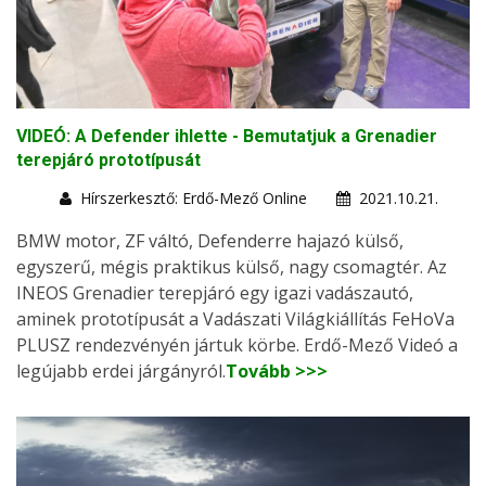
VIDEÓ: A Defender ihlette - Bemutatjuk a Grenadier
terepjáró prototípusát
Hírszerkesztő: Erdő-Mező Online
2021.10.21.
BMW motor, ZF váltó, Defenderre hajazó külső,
egyszerű, mégis praktikus külső, nagy csomagtér. Az
INEOS Grenadier terepjáró egy igazi vadászautó,
aminek prototípusát a Vadászati Világkiállítás FeHoVa
PLUSZ rendezvényén jártuk körbe. Erdő-Mező Videó a
legújabb erdei járgányról.
Tovább >>>