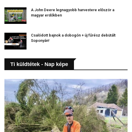
A John Deere legnagyobb harvestere először a
magyar erdőkben
Csalódott bajnok a dobogón + új fűrész debütált
Soponyán!
Ti küldtétek - Nap képe