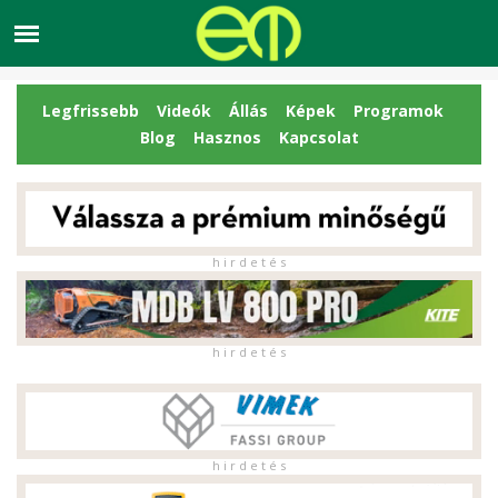
Legfrissebb
Videók
Állás
Képek
Programok
Blog
Hasznos
Kapcsolat
h i r d e t é s
h i r d e t é s
h i r d e t é s