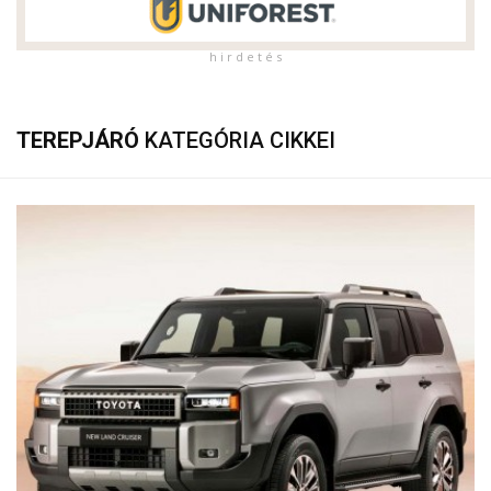
h i r d e t é s
TEREPJÁRÓ
KATEGÓRIA CIKKEI