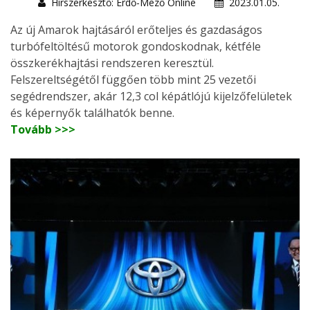
Hírszerkesztő: Erdő-Mező Online
2023.01.05.
Az új Amarok hajtásáról erőteljes és gazdaságos
turbófeltöltésű motorok gondoskodnak, kétféle
összkerékhajtási rendszeren keresztül.
Felszereltségétől függően több mint 25 vezetői
segédrendszer, akár 12,3 col képátlójú kijelzőfelületek
és képernyők találhatók benne.
Tovább >>>