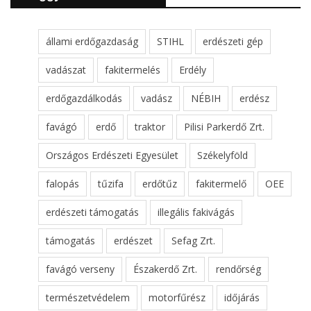
állami erdőgazdaság
STIHL
erdészeti gép
vadászat
fakitermelés
Erdély
erdőgazdálkodás
vadász
NÉBIH
erdész
favágó
erdő
traktor
Pilisi Parkerdő Zrt.
Országos Erdészeti Egyesület
Székelyföld
falopás
tűzifa
erdőtűz
fakitermelő
OEE
erdészeti támogatás
illegális fakivágás
támogatás
erdészet
Sefag Zrt.
favágó verseny
Északerdő Zrt.
rendőrség
természetvédelem
motorfűrész
időjárás