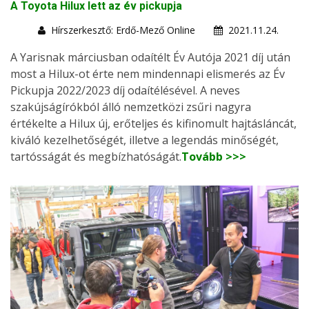
A Toyota Hilux lett az év pickupja
Hírszerkesztő: Erdő-Mező Online
2021.11.24.
A Yarisnak márciusban odaítélt Év Autója 2021 díj után
most a Hilux-ot érte nem mindennapi elismerés az Év
Pickupja 2022/2023 díj odaítélésével. A neves
szakújságírókból álló nemzetközi zsűri nagyra
értékelte a Hilux új, erőteljes és kifinomult hajtásláncát,
kiváló kezelhetőségét, illetve a legendás minőségét,
tartósságát és megbízhatóságát.
Tovább >>>